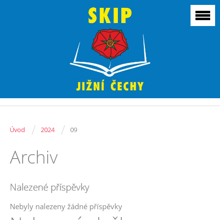
/
/
Úvod
2024
09
Archiv
Nalezené příspěvky
Nebyly nalezeny žádné příspěvky