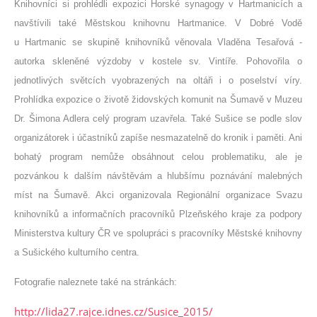
Knihovníci si prohlédli expozici Horské synagogy v Hartmanicích a
navštívili také Městskou knihovnu Hartmanice. V Dobré Vodě
u Hartmanic se skupině knihovníků věnovala Vladěna Tesařová -
autorka skleněné výzdoby v kostele sv. Vintíře. Pohovořila o
jednotlivých světcích vyobrazených na oltáři i o poselství víry.
Prohlídka expozice o životě židovských komunit na Šumavě v Muzeu
Dr. Šimona Adlera celý program uzavřela. Také Sušice se podle slov
organizátorek i účastníků zapíše nesmazatelně do kronik i paměti. Ani
bohatý program nemůže obsáhnout celou problematiku, ale je
pozvánkou k dalším návštěvám a hlubšímu poznávání malebných
míst na Šumavě. Akci organizovala Regionální organizace Svazu
knihovníků a informačních pracovníků Plzeňského kraje za podpory
Ministerstva kultury ČR ve spolupráci s pracovníky Městské knihovny
a Sušického kulturního centra.
Fotografie naleznete také na stránkách:
http://lida27.rajce.idnes.cz/Susice_2015/