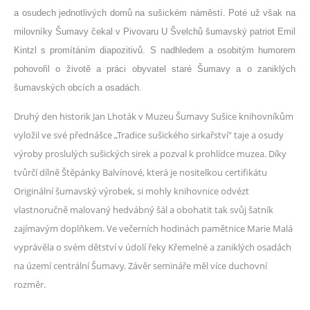
a osudech jednotlivých domů na sušickém náměstí. Poté už však na
milovníky Šumavy čekal v Pivovaru U Švelchů šumavský patriot Emil
Kintzl s promítáním diapozitivů. S nadhledem a osobitým humorem
pohovořil o životě a práci obyvatel staré Šumavy a o zaniklých
šumavských obcích a osadách.
Druhý den historik Jan Lhoták v Muzeu Šumavy Sušice knihovníkům
vyložil ve své přednášce „Tradice sušického sirkařství" taje a osudy
výroby proslulých sušických sirek a pozval k prohlídce muzea. Díky
tvůrčí dílně Štěpánky Balvínové, která je nositelkou certifikátu
Originální šumavský výrobek, si mohly knihovnice odvézt
vlastnoručně malovaný hedvábný šál a obohatit tak svůj šatník
zajímavým doplňkem. Ve večerních hodinách pamětnice Marie Malá
vyprávěla o svém dětství v údolí řeky Křemelné a zaniklých osadách
na území centrální Šumavy. Závěr semináře měl více duchovní
rozměr.