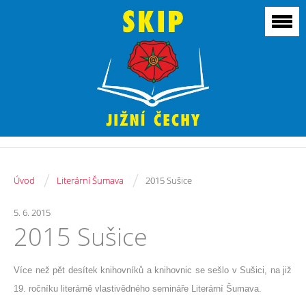
/
/
Úvod
Literární Šumava
2015 Sušice
5. 6. 2015
2015 Sušice
Více než pět desítek knihovníků a knihovnic se sešlo v Sušici, na již
19. ročníku literárně vlastivědného semináře Literární Šumava.