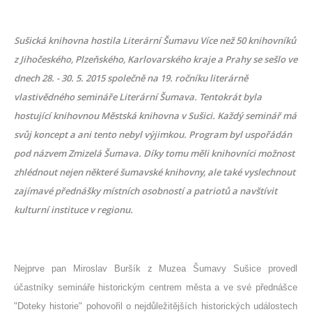
Sušická knihovna hostila Literární Šumavu Více než 50 knihovníků
z Jihočeského, Plzeňského, Karlovarského kraje a Prahy se sešlo ve
dnech 28. - 30. 5. 2015 společně na 19. ročníku literárně
vlastivědného semináře Literární Šumava. Tentokrát byla
hostující knihovnou Městská knihovna v Sušici. Každý seminář má
svůj koncept a ani tento nebyl výjimkou. Program byl uspořádán
pod názvem Zmizelá Šumava. Díky tomu měli knihovníci možnost
zhlédnout nejen některé šumavské knihovny, ale také vyslechnout
zajímavé přednášky místních osobností a patriotů a navštívit
kulturní instituce v regionu.
Nejprve pan Miroslav Buršík z Muzea Šumavy Sušice provedl
účastníky semináře historickým centrem města a ve své přednášce
"Doteky historie" pohovořil o nejdůležitějších historických událostech