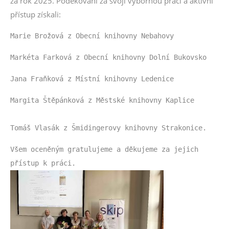
za rok 2025. Poděkování za svojí výbornou práci a aktivní
přístup získali:
Marie Brožová z Obecní knihovny Nebahovy
Markéta Farková z Obecní knihovny Dolní Bukovsko
Jana Fraňková z Místní knihovny Ledenice
Margita Štěpánková z Městské knihovny Kaplice
Tomáš Vlasák z Šmidingerovy knihovny Strakonice.
Všem oceněným gratulujeme a děkujeme za jejich
přístup k práci.