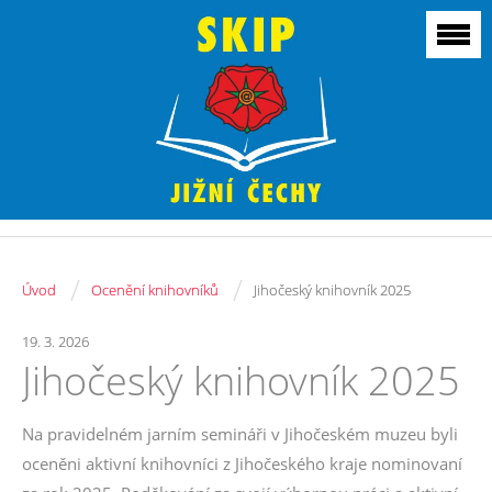
/
/
Úvod
Ocenění knihovníků
Jihočeský knihovník 2025
19. 3. 2026
Jihočeský knihovník 2025
Na pravidelném jarním semináři v Jihočeském muzeu byli
oceněni aktivní knihovníci z Jihočeského kraje nominovaní