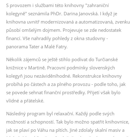
S provozem i službami této knihovny "zahraniční
kolegyně" seznámila PhDr. Darina Janovská. I když je
knihovna uvnitř modernizovaná a automatizovaná, zvenku
působí omšelým dojmem. Projevuje se zde nedostatek
financí. Vše nahradily pohledy z okna studovny -
panorama Tater a Malé Fatry.
Několik zájemců se ještě stihlo podívat do Turčianské
knižnice v Martině. Pracovní podmínky slovenských
kolegyň jsou nezáviděníhodné. Rekonstrukce knihovny
probíhá po částech a za plného provozu - podle toho, jak
se povede sehnat finanční prostředky. Přijetí však bylo
vlídné a přátelské.
Následný program byl relaxační. Každý podle svých
možností a schopností. Tak bylo možno spatřit knihovnice,
jak se plaví po Váhu na pltích. Jiné zdolaly skalní masiv a