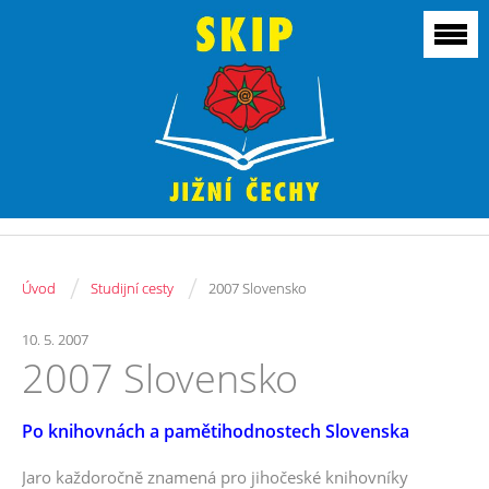
/
/
Úvod
Studijní cesty
2007 Slovensko
10. 5. 2007
2007 Slovensko
Po knihovnách a pamětihodnostech Slovenska
Jaro každoročně znamená pro jihočeské knihovníky