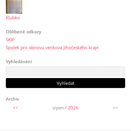
Klubko
Oblíbené odkazy
SKIP
Spolek pro obnovu venkova Jihočeského kraje
Vyhledávání
Archiv
<<
srpen /
2026
>>