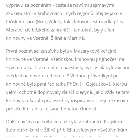
výpravu za poznáním - cesta za novými zajímavými
zkušenostmi v knihovnách jiných regionů. Stejně jako v
loňském roce (Brno,Vídeň), tak i letošní cesta vedla přes
Moravu, do blízkého zahraničí - tentokrát byly cílem
knihovny ve Vsetíně, Žilině a Martině.
První poznávací zastávka byla v Masarykově veřejné
knihovně ve Vsetíně. Vsetínskou knihovnu již Jihočeši na
svých toulkách v minulosti navštívili, nyní však byli všichni
zvědaví na novou knihovnu !!! Vlídnou průvodkyní po
knihovně byla paní ředitelka PhDr. H. Gajdušková, kterou
velmi ochotně doplňovaly další kolegyně. Jako vždy se tato
knihovna ukázala pro všechny inspirativní - nejen krásným
prostředím, ale také svou bohatou činností.
Další navštívená knihovna už byla v zahraničí. Krajskou
štátnou knižnici v Žilině přiblížila zvídavým návštěvníkům