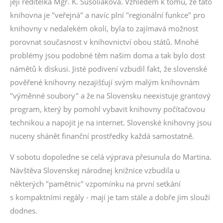
její ředitelka Mgr. K. Šušoliaková. Vzhledem k tomu, že tato
knihovna je "veřejná" a navíc plní "regionální funkce" pro
knihovny v nedalekém okolí, byla to zajímavá možnost
porovnat současnost v knihovnictví obou států. Mnohé
problémy jsou podobné těm našim doma a tak bylo dost
námětů k diskusi. Jisté podivení vzbudil fakt, že slovenské
pověřené knihovny nezajišťují svým malým knihovnám
"výměnné soubory" a že na Slovensku neexistuje grantový
program, který by pomohl vybavit knihovny počítačovou
technikou a napojit je na internet. Slovenské knihovny jsou
nuceny shánět finanční prostředky každá samostatně.
V sobotu dopoledne se celá výprava přesunula do Martina.
Návštěva Slovenskej národnej knižnice vzbudila u
některých "pamětnic" vzpomínku na první setkání
s kompaktními regály - mají je tam stále a dobře jim slouží
dodnes.