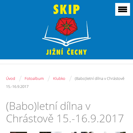
/
/
/
Úvod
Fotoalbum
Klubko
(Babo)letní dílna v Chrástově
15.-16.9.2017
(Babo)letní dílna v
Chrástově 15.-16.9.2017