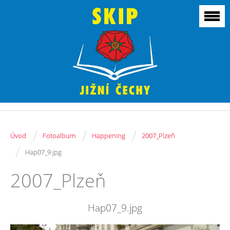
/
/
/
Úvod
Fotoalbum
Happening
2007_Plzeň
/
Hap07_9.jpg
2007_Plzeň
Hap07_9.jpg