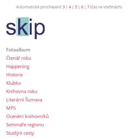
Automatické procházení:
3
|
4
|
5
|
6
|
7
(čas ve vteřinách)
Fotoalbum
Čtenář roku
Happening
Historie
Klubko
Knihovna roku
Literární Šumava
MPS
Ocenění knihovníků
Semináře regionu
Studijní cesty