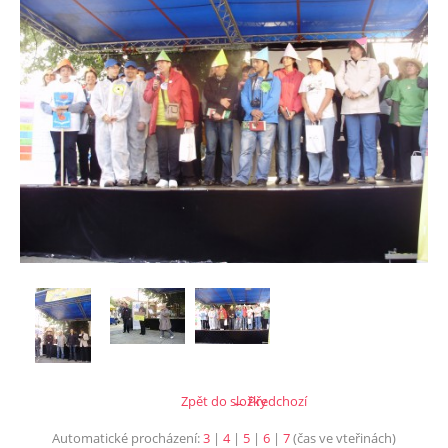
Zpět do složky
← Předchozí
Automatické procházení:
3
|
4
|
5
|
6
|
7
(čas ve vteřinách)