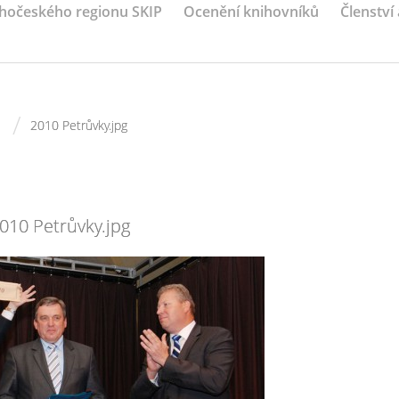
ihočeského regionu SKIP
Ocenění knihovníků
Členství
/
2010 Petrůvky.jpg
010 Petrůvky.jpg