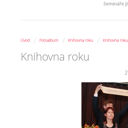
Semináře j
/
/
/
Úvod
Fotoalbum
Knihovna roku
Knihovna roku
Knihovna roku
2