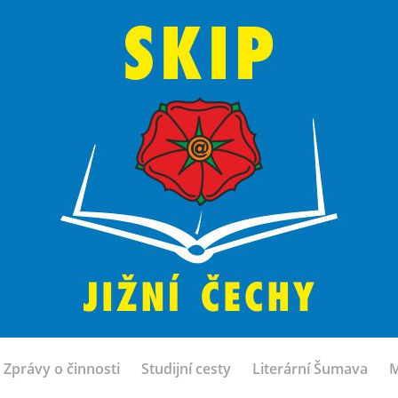
Zprávy o činnosti
Studijní cesty
Literární Šumava