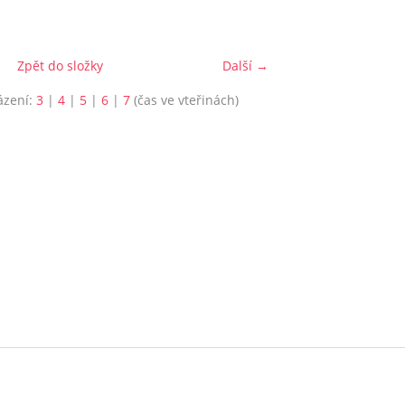
Zpět do složky
Další →
ázení:
3
|
4
|
5
|
6
|
7
(čas ve vteřinách)