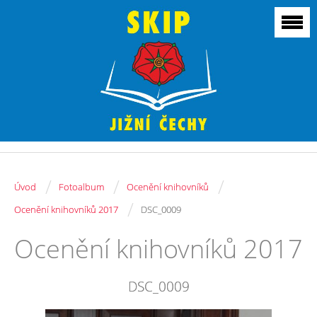
/
/
/
Úvod
Fotoalbum
Ocenění knihovníků
/
Ocenění knihovníků 2017
DSC_0009
Ocenění knihovníků 2017
DSC_0009