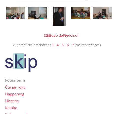
Další →
Zpět do složky
← Předchozí
Automatické procházení:
3
|
4
|
5
|
6
|
7
(čas ve vteřinách)
Fotoalbum
Čtenář roku
Happening
Historie
Klubko