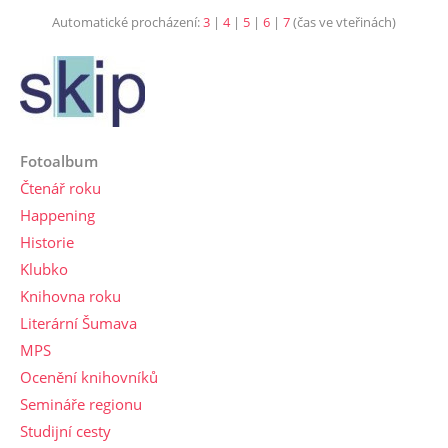
Automatické procházení:
3
|
4
|
5
|
6
|
7
(čas ve vteřinách)
Fotoalbum
Čtenář roku
Happening
Historie
Klubko
Knihovna roku
Literární Šumava
MPS
Ocenění knihovníků
Semináře regionu
Studijní cesty