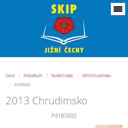
/
/
/
Úvod
Fotoalbum
Studijní cesty
2013 Chrudimsko
/
P4185002
2013 Chrudimsko
P4185002