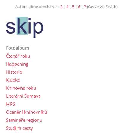
Automatické procházení:
3
|
4
|
5
|
6
|
7
(čas ve vteřinách)
Fotoalbum
Čtenář roku
Happening
Historie
Klubko
Knihovna roku
Literární Šumava
MPS
Ocenění knihovníků
Semináře regionu
Studijní cesty