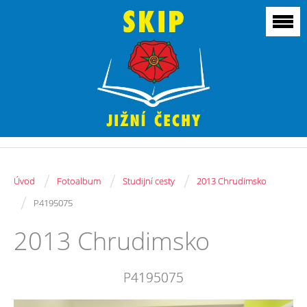
/
/
/
Úvod
Fotoalbum
Studijní cesty
2013 Chrudimsko
/
P4195075
2013 Chrudimsko
P4195075