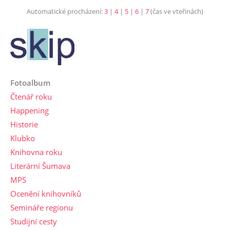
Automatické procházení:
3
|
4
|
5
|
6
|
7
(čas ve vteřinách)
Fotoalbum
Čtenář roku
Happening
Historie
Klubko
Knihovna roku
Literární Šumava
MPS
Ocenění knihovníků
Semináře regionu
Studijní cesty