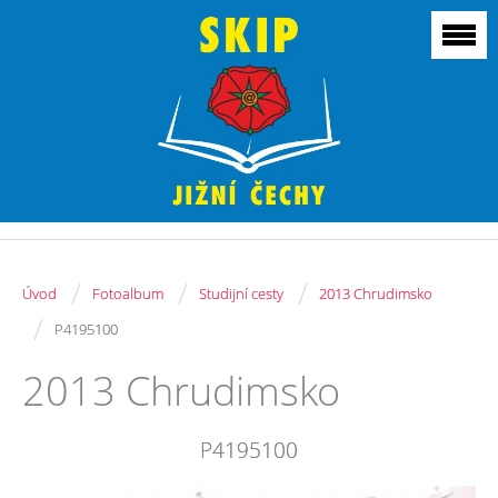
/
/
/
Úvod
Fotoalbum
Studijní cesty
2013 Chrudimsko
/
P4195100
2013 Chrudimsko
P4195100