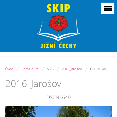
/
/
/
/
Úvod
Fotoalbum
MPS
2016_Jarošov
DSCN1649
2016_Jarošov
DSCN1649